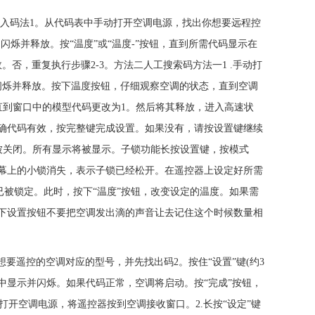
入码法1。从代码表中手动打开空调电源，找出你想要远程控
闪烁并释放。按“温度”或“温度-”按钮，直到所需代码显示在
。否，重复执行步骤2-3。方法二人工搜索码方法一1 .手动打
闪烁并释放。按下温度按钮，仔细观察空调的状态，直到空调
直到窗口中的模型代码更改为1。然后将其释放，进入高速状
确代码有效，按完整键完成设置。如果没有，请按设置键继续
将被关闭。所有显示将被显示。子锁功能长按设置键，按模式
屏幕上的小锁消失，表示子锁已经松开。在遥控器上设定好所需
键已被锁定。此时，按下“温度”按钮，改变设定的温度。如果需
下设置按钮不要把空调发出滴的声音让去记住这个时候数量相
想要遥控的空调对应的型号，并先找出码2。按住“设置”键(约3
口中显示并闪烁。如果代码正常，空调将启动。按“完成”按钮，
打开空调电源，将遥控器按到空调接收窗口。2.长按“设定”键