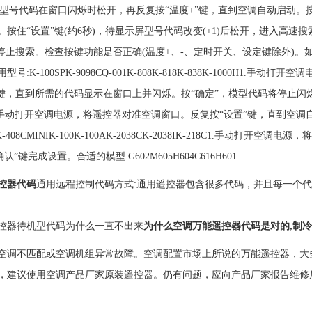
，当型号代码在窗口闪烁时松开，再反复按“温度+”键，直到空调自动启动。
。按住“设置”键(约6秒)，待显示屏型号代码改变(+1)后松开，进入高
键停止搜索。检查按键功能是否正确(温度+、-、定时开关、设定键除外)。
号:K-100SPK-9098CQ-001K-808K-818K-838K-1000H1
”键，直到所需的代码显示在窗口上并闪烁。按“确定”，模型代码将停止
手动打开空调电源，将遥控器对准空调窗口。反复按“设置”键，直到空调自动开
00K-408CMINIK-100K-100AK-2038CK-2038IK-218C1.
认”键完成设置。合适的模型:G602M605H604C616H601
控器代码
通用远程控制代码方式:通用遥控器包含很多代码，并且每一个代码
控器待机型代码为什么一直不出来
为什么空调万能遥控器代码是对的,制冷
空调不匹配或空调机组异常故障。空调配置市场上所说的万能遥控器，大
，建议使用空调产品厂家原装遥控器。仍有问题，应向产品厂家报告维修