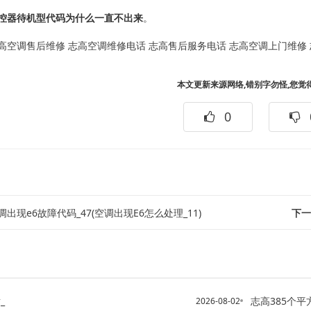
控器待机型代码为什么一直不出来
。
高空调售后维修
志高空调维修电话
志高售后服务电话
志高空调上门维修
本文更新来源网络,错别字勿怪,您觉
0
调出现e6故障代码_47(空调出现E6怎么处理_11)
下一
_
志高385个平方应
2026-08-02