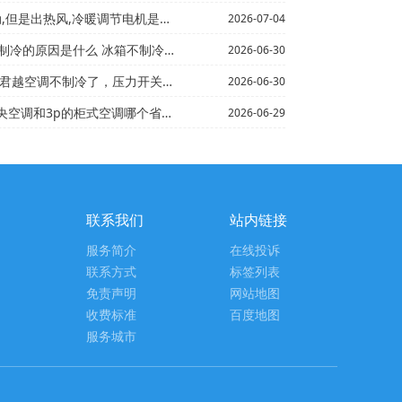
,冷暖调节电机是好的,把电机...~志高AC灯亮是开...
2026-07-04
么 冰箱不制冷应该如何解决%冰箱冷冻室结冰怎么办 冰箱...
2026-06-30
冷了，压力开关也换了，还是没用，哪位高手指点一下_2*...
2026-06-30
p的柜式空调哪个省电一小时多少钱`chigo3p柜机...
2026-06-29
联系我们
站内链接
服务简介
在线投诉
联系方式
标签列表
免责声明
网站地图
收费标准
百度地图
服务城市