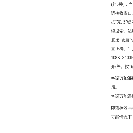
(约3秒)
调接收窗口
按“完成”
续搜索。适用型
复按“设置
置正确。1.
108K-X1
开/关。按“确
空调万能遥
后。
空调万能遥
即遥控器与
可能情况下