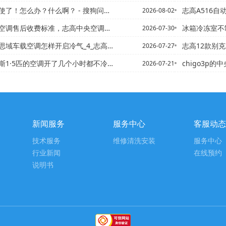
办？什么啊？ - 搜狗问问【志高不论制热除湿都会让室内变得更加...
志高A516自动,但是出热风
2026-08-02
售后收费标准，志高中央空调维修电话最新收费标准
冰箱冷冻室不制冷的原因是什
2026-07-30
空调怎样开启冷气_4_志高本田思域车载空调怎样开启冷气_5
志高12款别克君越空调不制
2026-07-27
的空调开了几个小时都不冷是怎么回事_1|奥克斯挂壁式空调1.5...
chigo3p的中央空调和3
2026-07-21
新闻服务
服务中心
客服动态
技术服务
维修清洗安装
服务中心
行业新闻
在线预约
说明书