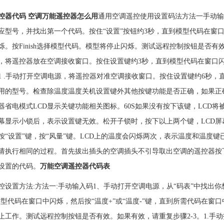
控器代码 空调万能遥控器怎么用
通用空调遥控使用设置码法方法一手动输
应型号，并找出第一个代码。按住“设置”按钮约3秒，直到模型代码在窗口
烁。按Finish选择模型代码。模型将停止闪烁。测试远程控制按钮是否有效
，将遥控器放在空调接收窗口。按住设置键约3秒，直到模型代码在窗口
1 .手动打开空调电源，将遥控器对准空调接收窗口。按住设置键约6秒，
用的型号。检查除温度温度关机设置键外其他按键功能是否正确，如果正
器省电模式LCD显示关键功能相关图标。60S如果没有按下该键，LCD
屏幕显示小锁后，表示设置键无效。松开子锁时，按下以上两个键，LCD
按“设置”键，按“风量”键。LCD上的温度会闪烁两次，表示温度和温度
请执行相同的过程。首先拔出插头的空调插头不引导取出空调的遥控器按
设置的代码。
万能空调遥控器代码表
控设置方法:方法一:手动输入码1、手动打开空调电源，从“码表”中找出你
模型代码在窗口中闪烁，然后按“温度+”或“温度-”键，直到所需代码在窗
止工作。测试远程控制按钮是否有效。如果有效，请重复步骤2-3。1.手动