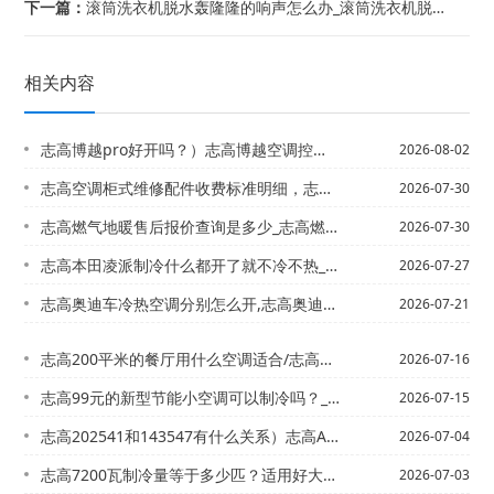
下一篇：
滚筒洗衣机脱水轰隆隆的响声怎么办_滚筒洗衣机脱水轰隆隆的响声解决方法&滚筒洗衣机...
相关内容
志高博越pro好开吗？）志高博越空调控制面板如何拆卸
2026-08-02
志高空调柜式维修配件收费标准明细，志高空调维修收费价格表官方发布
2026-07-30
志高燃气地暖售后报价查询是多少_志高燃气炉售后电话是多少2027最新标准
2026-07-30
志高本田凌派制冷什么都开了就不冷不热_3-志高本田思迪的空调管结冰是怎么回事？
2026-07-27
志高奥迪车冷热空调分别怎么开,志高奥迪车怎么启动空调
2026-07-21
志高200平米的餐厅用什么空调适合/志高213切诺基空调不凉怎么回事
2026-07-16
志高99元的新型节能小空调可以制冷吗？_1@120平方按多大的空调_1
2026-07-15
志高202541和143547有什么关系）志高A1、B1、B2级制冷剂分别都包含...
2026-07-04
志高7200瓦制冷量等于多少匹？适用好大面积_2@志高7200瓦制冷量等于多少匹...
2026-07-03