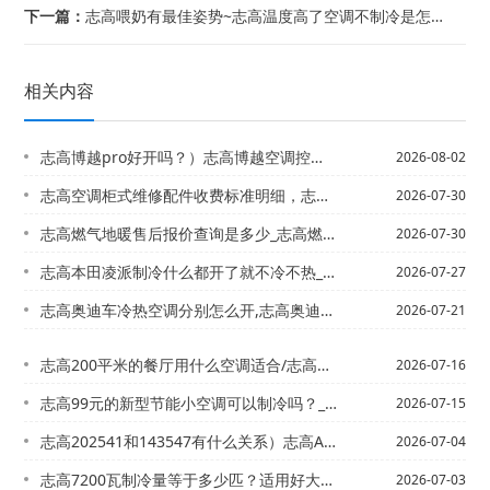
下一篇：
志高喂奶有最佳姿势~志高温度高了空调不制冷是怎么回事？_12
相关内容
志高博越pro好开吗？）志高博越空调控制面板如何拆卸
2026-08-02
志高空调柜式维修配件收费标准明细，志高空调维修收费价格表官方发布
2026-07-30
志高燃气地暖售后报价查询是多少_志高燃气炉售后电话是多少2027最新标准
2026-07-30
志高本田凌派制冷什么都开了就不冷不热_3-志高本田思迪的空调管结冰是怎么回事？
2026-07-27
志高奥迪车冷热空调分别怎么开,志高奥迪车怎么启动空调
2026-07-21
志高200平米的餐厅用什么空调适合/志高213切诺基空调不凉怎么回事
2026-07-16
志高99元的新型节能小空调可以制冷吗？_1@120平方按多大的空调_1
2026-07-15
志高202541和143547有什么关系）志高A1、B1、B2级制冷剂分别都包含...
2026-07-04
志高7200瓦制冷量等于多少匹？适用好大面积_2@志高7200瓦制冷量等于多少匹...
2026-07-03