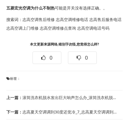
五菱宏光空调为什么不制热
可能是开关没有选择正确。。
搜索词：
志高空调售后维修
志高空调维修电话
志高售后服务电话
志高空调上门维修
志高空调维修点查询
志高空调电话号码
本文更新来源网络,错别字勿怪,您觉得怎么样?
0
0
标签：
上一篇：
滚筒洗衣机脱水发出巨大响声怎么办_滚筒洗衣机脱水发出巨大响声的原因及解决办法=滚...
下一篇：
志高夏天空调调到30度还觉冷_7_志高夏天空调调到制冷好还是除湿好？_11