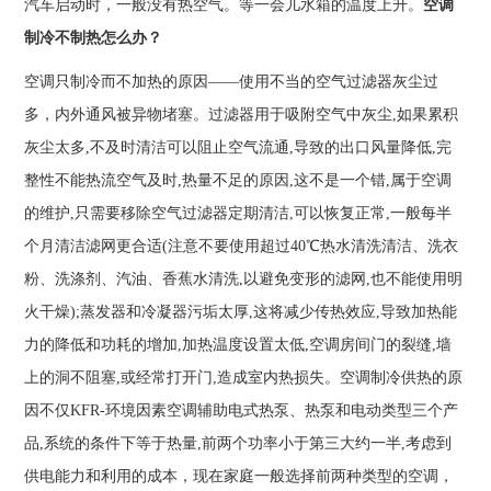
汽车启动时，一般没有热空气。等一会儿水箱的温度上升。
空调
制冷不制热怎么办？
空调只制冷而不加热的原因——使用不当的空气过滤器灰尘过
多，内外通风被异物堵塞。过滤器用于吸附空气中灰尘,如果累积
灰尘太多,不及时清洁可以阻止空气流通,导致的出口风量降低,完
整性不能热流空气及时,热量不足的原因,这不是一个错,属于空调
的维护,只需要移除空气过滤器定期清洁,可以恢复正常,一般每半
个月清洁滤网更合适(注意不要使用超过40℃热水清洗清洁、洗衣
粉、洗涤剂、汽油、香蕉水清洗,以避免变形的滤网,也不能使用明
火干燥);蒸发器和冷凝器污垢太厚,这将减少传热效应,导致加热能
力的降低和功耗的增加,加热温度设置太低,空调房间门的裂缝,墙
上的洞不阻塞,或经常打开门,造成室内热损失。空调制冷供热的原
因不仅KFR-环境因素空调辅助电式热泵、热泵和电动类型三个产
品,系统的条件下等于热量,前两个功率小于第三大约一半,考虑到
供电能力和利用的成本，现在家庭一般选择前两种类型的空调，