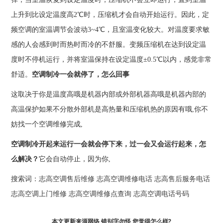
上升到比设定温度高2℃时，压缩机才会自动开始运行。因此，定
频空调的室温调节会波动3~4℃，且室温变化较大。对温度要求敏
感的人会感到时而热时而冷的不舒服。变频压缩机在达到设定温
度时不停机运行，并将室温保持在设定温度±0.5℃以内，感觉非常
舒适。
空调制冷一会就停了，怎么回事
这取决于你是温度高哦是机器内部或外部机器高哦是机器内部的
高温保护如果不分散外部机是高热量和压缩机热的原因有哦,你不
妨找一个空调维修完成,
空调制冷开起来运行一会就会停下来，过一会又会运行起来，怎
么解决？
它会自动停止，因为你,
搜索词：
志高空调售后维修
志高空调维修电话
志高售后服务电话
志高空调上门维修
志高空调维修点查询
志高空调电话号码
本文更新来源网络,错别字勿怪,您觉得怎么样?