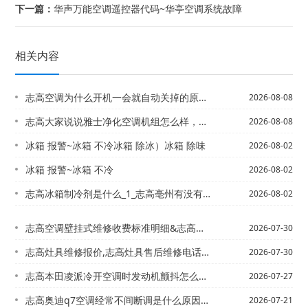
下一篇：
华声万能空调遥控器代码~华亭空调系统故障
相关内容
志高空调为什么开机一会就自动关掉的原因\志高空调开一会自动停是什么原因
2026-08-08
志高大家说说雅士净化空调机组怎么样，大金,格力,美的,空调各有什么优缺点_3
2026-08-08
冰箱 报警~冰箱 不冷冰箱 除冰）冰箱 除味
2026-08-02
冰箱 报警~冰箱 不冷
2026-08-02
志高冰箱制冷剂是什么_1_志高亳州有没有专业做中央空调？哪个品牌好点？听说日立的...
2026-08-02
志高空调壁挂式维修收费标准明细&志高空调维修费用标准官网更新
2026-07-30
志高灶具维修报价,志高灶具售后维修电话2027年更新
2026-07-30
志高本田凌派冷开空调时发动机颤抖怎么回事？#志高本田凌派手动空调面板
2026-07-27
志高奥迪q7空调经常不间断调是什么原因、需要多少钱%志高奥迪Q7空调开关按钮在那...
2026-07-21