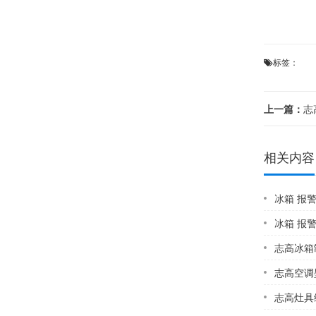
标签：
上一篇：
志
相关内容
冰箱 报
冰箱 报警
志高冰箱制冷剂是什
志高空调壁挂
志高灶具维