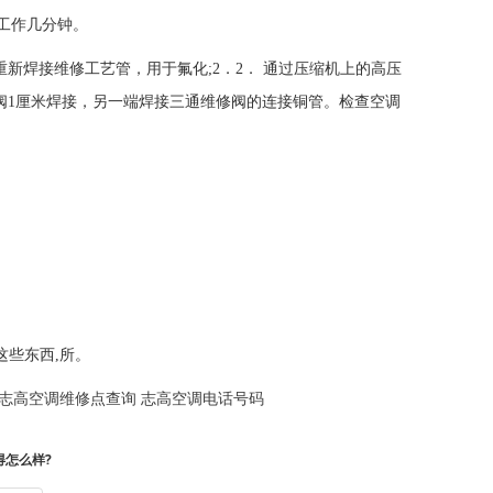
工作几分钟。
重新焊接维修工艺管，用于氟化;2．2． 通过压缩机上的高压
阀1厘米焊接，另一端焊接三通维修阀的连接铜管。检查空调
这些东西,所。
志高空调维修点查询
志高空调电话号码
得怎么样?