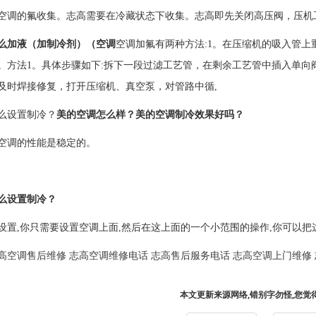
空调的氟收集。志高需要在冷藏状态下收集。志高即先关闭高压阀，压机
么加液（加制冷剂）（空调
空调加氟有两种方法:1。在压缩机的吸入管上
。方法1。具体步骤如下:拆下一段过滤工艺管，在剩余工艺管中插入单向
及时焊接修复，打开压缩机、真空泵，对管路中循,
么设置制冷？
美的空调怎么样？美的空调制冷效果好吗？
空调的性能是稳定的。
么设置制冷？
设置,你只需要设置空调上面,然后在这上面的一个小范围的操作,你可以把
高空调售后维修
志高空调维修电话
志高售后服务电话
志高空调上门维修
本文更新来源网络,错别字勿怪,您觉