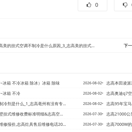
0
高美的挂式空调不制冷是什么原因_3_志高美的挂式空调送风系统是新风吗-
下一
警~冰箱 不冷冰箱 除冰）冰箱 除味
志高本田凌派冷开空调时
2026-08-02
~冰箱 不冷
志高奥迪q7空调经常不间断
2026-08-02
么_1_志高亳州有没有专业做中央空调？哪个品牌好点？听说日立的...
志高95年宝马325i空
2026-08-02
式维修收费标准明细&志高空调维修费用标准官网更新
志高21000公里雪铁龙世
2026-07-30
修报价,志高灶具售后维修电话2027年更新
志高7000W的空调一个小
2026-07-30