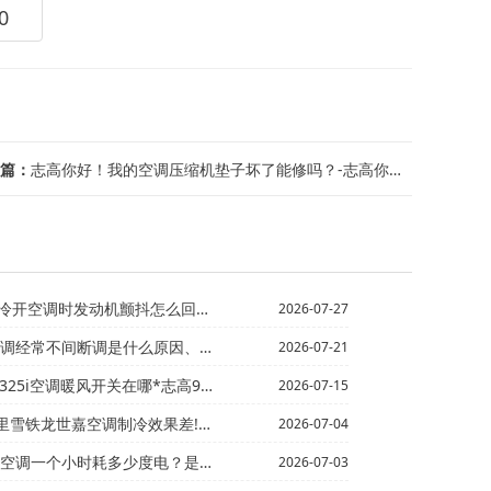
0
篇：
志高你好！我的空调压缩机垫子坏了能修吗？-志高你好,度,它怎么会达不到度？ 一直...
发动机颤抖怎么回事？#志高本田凌派手动空调面板
2026-07-27
调是什么原因、需要多少钱%志高奥迪Q7空调开关按钮在那...
2026-07-21
调暖风开关在哪*志高99元的新型节能小空调可以制冷吗？
2026-07-15
嘉空调制冷效果差!低压不是很凉!而且低压压力低_3-志...
2026-07-04
时耗多少度电？是制冷的_5{志高7200瓦制冷量等于多...
2026-07-03