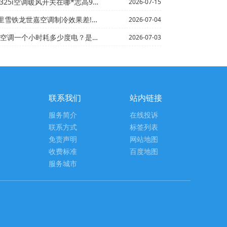
调暖风开关在哪*志高99元的新型节能小空调可以制冷吗？
2026-07-15
嘉空调制冷效果差!低压不是很凉!而且低压压力低_3-志...
2026-07-04
时耗多少度电？是制冷的_5{志高7200瓦制冷量等于多...
2026-07-03
联系我们
站内链接
服务简介
在线投诉
联系方式
标签列表
免责声明
网站地图
收费标准
百度地图
服务城市