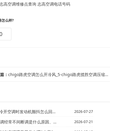
志高空调维修点查询
志高空调电话号码
得怎么样?
0
篇：
chigo路虎空调怎么开冷风_5-chigo路虎揽胜空调压缩机低压太高什么问题
发动机颤抖怎么回事？#志高本田凌派手动空调面板
2026-07-27
调是什么原因、需要多少钱%志高奥迪Q7空调开关按钮在那...
2026-07-21