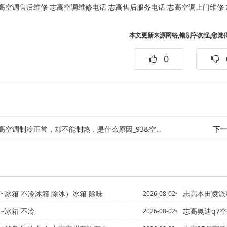
高空调售后维修
志高空调维修电话
志高售后服务电话
志高空调上门维修
本文更新来源网络,错别字勿怪,您觉
0
空调制冷正常，却不能制热，是什么原因_93&空调制冷正常，制热不启动怎么回事...
下一
警~冰箱 不冷冰箱 除冰）冰箱 除味
志高本田凌派冷开空调时
2026-08-02
~冰箱 不冷
志高奥迪q7空调经常不间断
2026-08-02