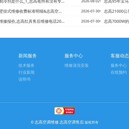
么_1_志高亳州有没有专业做中央空调？哪个品牌好点？听说日立的...
志高95年宝马325i空
2026-08-02
式维修收费标准明细&志高空调维修费用标准官网更新
志高21000公里雪铁龙世
2026-07-30
修报价,志高灶具售后维修电话2027年更新
志高7000W的空调一个小
2026-07-30
新闻服务
服务中心
客服动态
技术服务
维修清洗安装
服务中心
行业新闻
在线预约
说明书
志高空调维修
志高空调售后
©
版权所有